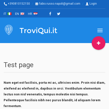
+390810152150
fabio.russo.napoli@gmail.com
Login
IT
EN
HR
TroviQui.it
Toggl
naviga
Test page
Nam eget est facilisis, porta mi ac, ultricies enim. Proin nisi diam,
eleifend ac eleifend in, dapibus in orci. Vestibulum elementum
lectus non nisl venenatis, tempus molestie nisi tempus.
Pellentesque facilisis nibh nec purus blandit, id aliquam lorem
fermentum.